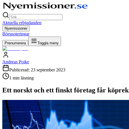
Aktuella erbjudanden
Nyemissioner
Börsnoteringar
Prenumerera
Toggla meny
Andreas Poike
Publicerad:
23 september 2023
1
min läsning
Ett norskt och ett finskt företag får köp