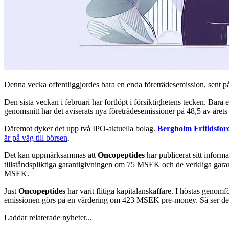
Denna vecka offentliggjordes bara en enda företrädesemission, sent på
Den sista veckan i februari har fortlöpt i försiktighetens tecken. Bara
genomsnitt har det aviserats nya företrädesemissioner på 48,5 av året
Däremot dyker det upp två IPO-aktuella bolag.
Bergholm Fritidsfor
är på väg till börsen
.
Det kan uppmärksammas att
Oncopeptides
har publicerat sitt infor
tillståndspliktiga garantigivningen om 75 MSEK och de verkliga garanti
MSEK.
Just
Oncopeptides
har varit flitiga kapitalanskaffare. I höstas genomf
emissionen görs på en värdering om 423 MSEK pre-money. Så ser det ut 
Laddar relaterade nyheter...