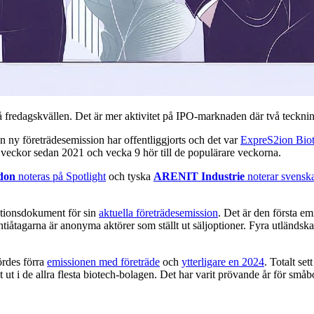
 fredagskvällen. Det är mer aktivitet på IPO-marknaden där två teckning
 en ny företrädesemission har offentliggjorts och det var
ExpreS2ion Bio
s veckor sedan 2021 och vecka 9 hör till de populärare veckorna.
don
noteras på Spotlight
och tyska
ARENIT Industrie
noterar svenska
mationsdokument för sin
aktuella företrädesemission
. Det är den första em
åtagarna är anonyma aktörer som ställt ut säljoptioner. Fyra utländska i
ördes förra
emissionen med företräde
och
ytterligare en 2024
. Totalt s
i de allra flesta biotech-bolagen. Det har varit prövande år för småbol