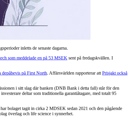
sperioder inletts de senaste dagarna.
tech som meddelade en på 53 MSEK
sent på fredagskvällen. I
 depåbevis på First North
. Affärsvärlden rapporterar att
Prisjakt också
issionen i sitt slag där banken (DNB Bank i detta fall) står för den
nvesterare deltar som traditionella garantiåtagare, med totalt 95
ett har bolaget tagit in cirka 2 MDSEK sedan 2021 och den pågående
ag överlag och life science i synnerhet.