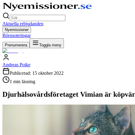
Aktuella erbjudanden
Nyemissioner
Börsnoteringar
Prenumerera
Toggla meny
Andreas Poike
Publicerad:
15 oktober 2022
1
min läsning
Djurhälsovårdsföretaget Vimian är köpvär