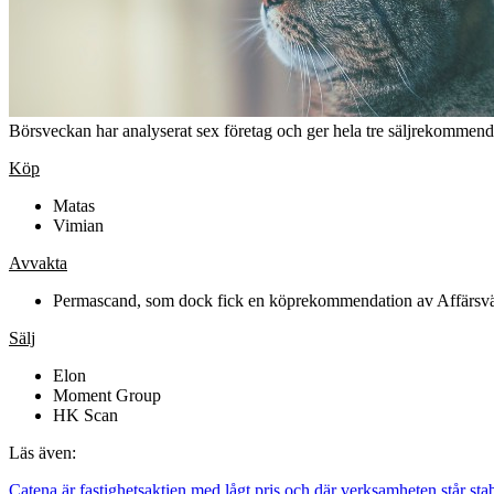
Börsveckan har analyserat sex företag och ger hela tre säljrekommen
Köp
Matas
Vimian
Avvakta
Permascand, som dock fick en köprekommendation av Affärsvä
Sälj
Elon
Moment Group
HK Scan
Läs även:
Catena är fastighetsaktien med lågt pris och där verksamheten står stab