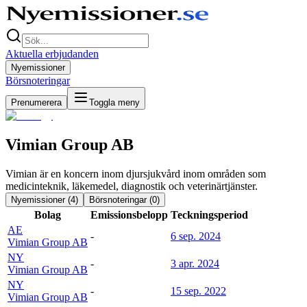
Aktuella erbjudanden
Nyemissioner
Börsnoteringar
Prenumerera
Toggla meny
Vimian Group AB
Vimian är en koncern inom djursjukvård inom områden som
medicinteknik, läkemedel, diagnostik och veterinärtjänster.
Nyemissioner (
4
)
Börsnoteringar (
0
)
Bolag
Emissionsbelopp
Teckningsperiod
AE
-
6 sep. 2024
Vimian Group AB
NY
-
3 apr. 2024
Vimian Group AB
NY
-
15 sep. 2022
Vimian Group AB