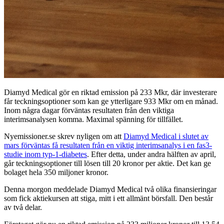
Diamyd Medical gör en riktad emission på 233 Mkr, där investerare
får teckningsoptioner som kan ge ytterligare 933 Mkr om en månad.
Inom några dagar förväntas resultaten från den viktiga
interimsanalysen komma. Maximal spänning för tillfället.
Nyemissioner.se skrev nyligen om att
Diamyd Medical i slutet av
mars förväntas få resultaten från en viktig interimsanalys i en fas3-
studie inom typ-1-diabetes
. Efter detta, under andra hälften av april,
går teckningsoptioner till lösen till 20 kronor per aktie. Det kan ge
bolaget hela 350 miljoner kronor.
Denna morgon meddelade Diamyd Medical två olika finansieringar
som fick aktiekursen att stiga, mitt i ett allmänt börsfall. Den består
av två delar.