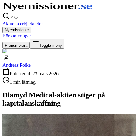
Aktuella erbjudanden
Nyemissioner
Börsnoteringar
Prenumerera
Toggla meny
Andreas Poike
Publicerad:
23 mars 2026
1
min läsning
Diamyd Medical-aktien stiger på
kapitalanskaffning