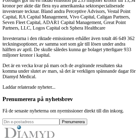
Företaget gör nu en riktad emission på 233 miljoner kronor till 13,54
kronor per aktie där flera nya amerikanska sektorspecialiserade
investerare tecknar. Bland andra Perceptive Advisors, Vestal Point
Capital, RA Capital Management, Vivo Capital, Caligan Partners,
Seven Fleet Capital, ADAR1 Capital Management, Great Point
Partners, LLC, Logos Capital och Sphera Healthcare
Investerarna i den riktade emissionen erhåller även totalt 46 649 362
teckningsoptioner, av samma sort som går till lösen under andra
hälften av april. De skulle således kunna ge bolaget ytterligare 933
miljoner kronor i kapital.
Det är en vecka kvar på mars och de avgörande resultaten ska
komma under slutet av mars, så det är verkligen spännande dagar för
Diamyd Medical.
Laddar relaterade nyheter...
Prenumerera på nyhetsbrev
Få de senaste nyheterna om nyemissioner direkt till din inkorg.
Prenumerera