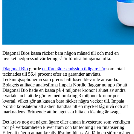
Diagonal Bios kassa räcker bara någon månad till och med en
mycket nedpressad värdering så är förutsättningarna tuffa.
Diagonal Bio
gjorde
en företrädesemission tidigare i år
som totalt
tecknades till 56,4 procent efter att garantier använts.
Teckningsoptionerna som precis haft lösen blev inte använda.
Bolagets anlitade analysfirma Impala Nordic flaggar nu upp för att
Diagonal Bio hade en kassa på 4 miljoner kronor i slutet av andra
kvartalet och att de gör av med omkring 3 miljoner kronor per
kvartal, vilket gör att kassan bara räcker några veckor till. Impala
Nordic konstaterar att aktien handlas till en mycket låg nivå och att
marknadens förtroende att bolaget ska hitta en lösning är svagt.
Det krävs nog att någon ägare eller annan investerare som verkligen
tror på verksamheten kliver fram och tar ledning i en finansiering.
Eller att någon annan kreativ lösning hittas. Att få in en större mängd