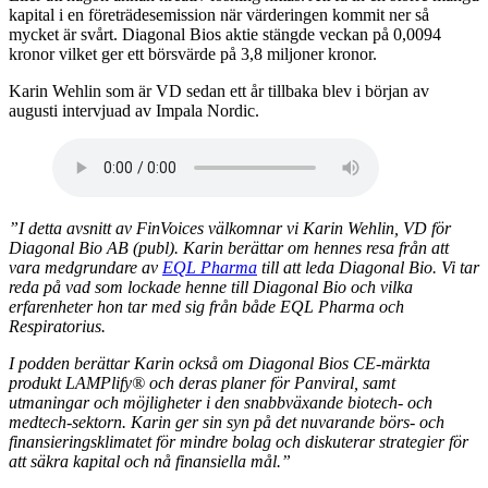
kapital i en företrädesemission när värderingen kommit ner så
mycket är svårt. Diagonal Bios aktie stängde veckan på 0,0094
kronor vilket ger ett börsvärde på 3,8 miljoner kronor.
Karin Wehlin som är VD sedan ett år tillbaka blev i början av
augusti intervjuad av Impala Nordic.
”I detta avsnitt av FinVoices välkomnar vi Karin Wehlin, VD för
Diagonal Bio AB (publ). Karin berättar om hennes resa från att
vara medgrundare av
EQL Pharma
till att leda Diagonal Bio. Vi tar
reda på vad som lockade henne till Diagonal Bio och vilka
erfarenheter hon tar med sig från både EQL Pharma och
Respiratorius.
I podden berättar Karin också om Diagonal Bios CE-märkta
produkt LAMPlify® och deras planer för Panviral, samt
utmaningar och möjligheter i den snabbväxande biotech- och
medtech-sektorn. Karin ger sin syn på det nuvarande börs- och
finansieringsklimatet för mindre bolag och diskuterar strategier för
att säkra kapital och nå finansiella mål.”