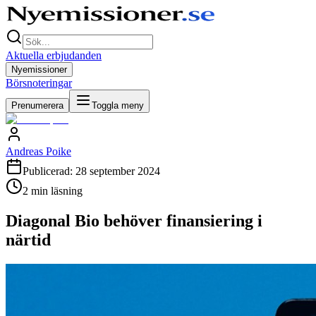
Aktuella erbjudanden
Nyemissioner
Börsnoteringar
Prenumerera
Toggla meny
Andreas Poike
Publicerad:
28 september 2024
2
min läsning
Diagonal Bio behöver finansiering i
närtid