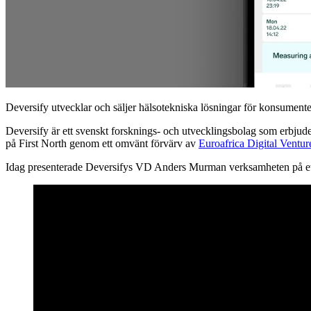
Deversify utvecklar och säljer hälsotekniska lösningar för konsumenter
Deversify är ett svenskt forsknings- och utvecklingsbolag som erbjude
på First North genom ett omvänt förvärv av
Euroafrica Digital Ventur
Idag presenterade Deversifys VD Anders Murman verksamheten på et