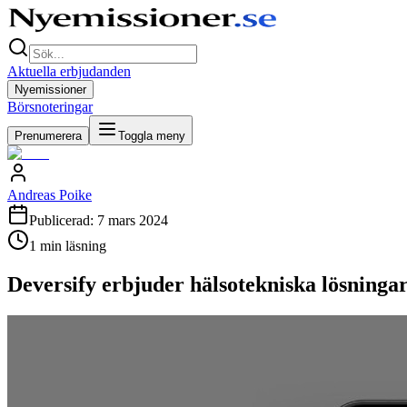
Aktuella erbjudanden
Nyemissioner
Börsnoteringar
Prenumerera
Toggla meny
Andreas Poike
Publicerad:
7 mars 2024
1
min läsning
Deversify erbjuder hälsotekniska lösningar