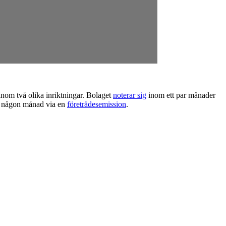
inom två olika inriktningar. Bolaget
noterar sig
inom ett par månader
om någon månad via en
företrädesemission
.