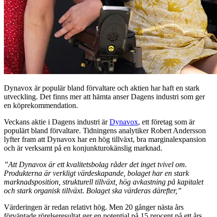
Dynavox är populär bland förvaltare och aktien har haft en stark
utveckling. Det finns mer att hämta anser Dagens industri som ger
en köprekommendation.
Veckans aktie i Dagens industri är
Dynavox
, ett företag som är
populärt bland förvaltare. Tidningens analytiker Robert Andersson
lyfter fram att Dynavox har en hög tillväxt, bra marginalexpansion
och är verksamt på en konjunkturokänslig marknad.
”Att Dynavox är ett kvalitetsbolag råder det inget tvivel om.
Produkterna är verkligt värdeskapande, bolaget har en stark
marknadsposition, strukturell tillväxt, hög avkastning på kapitalet
och stark organisk tillväxt. Bolaget ska värderas därefter,”
Värderingen är redan relativt hög. Men 20 gånger nästa års
förväntade rörelseresultat ger en potential på 15 procent på ett års