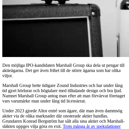
Den möjliga IPO-kandidaten Marshall Group ska dela ut pengar till
aktieägarna. Det ger även frihet till de större ägarna som har olika
viljor.
Marshall Group hette tidigare Zound Industries och har under lång
tid gjort hörlurar och högtalare med tilltalande design och bra ljud.
Namnet Marshall Group antog man efter att man förvärvat företaget
vars varumärke man under lång tid licensierat.
Under 2023 gjorde Altor entré som ägare, där man även dammsög
aktier via de olika marknader där onoterade aktier handlas.
Grundaren Konrad Bergström har sålt alla sina aktier och Marshall-
släkten uppges vilja göra en exit.
Trots många år av spekulationer