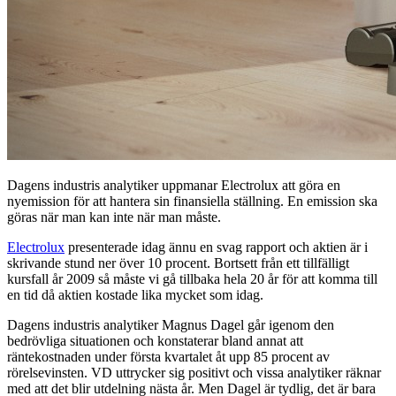
Dagens industris analytiker uppmanar Electrolux att göra en
nyemission för att hantera sin finansiella ställning. En emission ska
göras när man kan inte när man måste.
Electrolux
presenterade idag ännu en svag rapport och aktien är i
skrivande stund ner över 10 procent. Bortsett från ett tillfälligt
kursfall år 2009 så måste vi gå tillbaka hela 20 år för att komma till
en tid då aktien kostade lika mycket som idag.
Dagens industris analytiker Magnus Dagel går igenom den
bedrövliga situationen och konstaterar bland annat att
räntekostnaden under första kvartalet åt upp 85 procent av
rörelsevinsten. VD uttrycker sig positivt och vissa analytiker räknar
med att det blir utdelning nästa år. Men Dagel är tydlig, det är bara