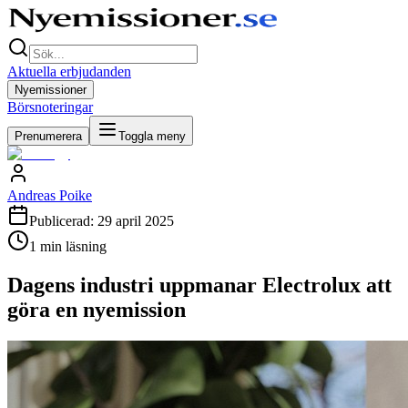
Aktuella erbjudanden
Nyemissioner
Börsnoteringar
Prenumerera
Toggla meny
Andreas Poike
Publicerad:
29 april 2025
1
min läsning
Dagens industri uppmanar Electrolux att
göra en nyemission