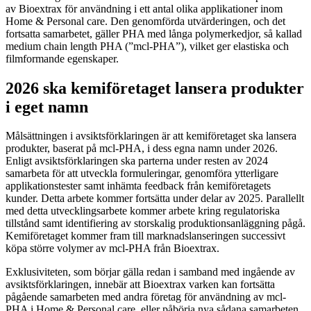
av Bioextrax för användning i ett antal olika applikationer inom
Home & Personal care. Den genomförda utvärderingen, och det
fortsatta samarbetet, gäller PHA med långa polymerkedjor, så kallad
medium chain length PHA (”mcl-PHA”), vilket ger elastiska och
filmformande egenskaper.
2026 ska kemiföretaget lansera produkter
i eget namn
Målsättningen i avsiktsförklaringen är att kemiföretaget ska lansera
produkter, baserat på mcl-PHA, i dess egna namn under 2026.
Enligt avsiktsförklaringen ska parterna under resten av 2024
samarbeta för att utveckla formuleringar, genomföra ytterligare
applikationstester samt inhämta feedback från kemiföretagets
kunder. Detta arbete kommer fortsätta under delar av 2025. Parallellt
med detta utvecklingsarbete kommer arbete kring regulatoriska
tillstånd samt identifiering av storskalig produktionsanläggning pågå.
Kemiföretaget kommer fram till marknadslanseringen successivt
köpa större volymer av mcl-PHA från Bioextrax.
Exklusiviteten, som börjar gälla redan i samband med ingående av
avsiktsförklaringen, innebär att Bioextrax varken kan fortsätta
pågående samarbeten med andra företag för användning av mcl-
PHA i Home & Personal care, eller påbörja nya sådana samarbeten.