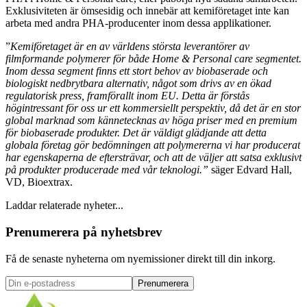
Exklusiviteten är ömsesidig och innebär att kemiföretaget inte kan
arbeta med andra PHA-producenter inom dessa applikationer.
”
Kemiföretaget är en av världens största leverantörer av
filmformande polymerer för både Home & Personal care segmentet.
Inom dessa segment finns ett stort behov av biobaserade och
biologiskt nedbrytbara alternativ, något som drivs av en ökad
regulatorisk press, framförallt inom EU. Detta är förstås
högintressant för oss ur ett kommersiellt perspektiv, då det är en stor
global marknad som kännetecknas av höga priser med en premium
för biobaserade produkter. Det är väldigt glädjande att detta
globala företag gör bedömningen att polymererna vi har producerat
har egenskaperna de eftersträvar, och att de väljer att satsa exklusivt
på produkter producerade med vår teknologi.”
säger Edvard Hall,
VD, Bioextrax.
Laddar relaterade nyheter...
Prenumerera på nyhetsbrev
Få de senaste nyheterna om nyemissioner direkt till din inkorg.
Prenumerera