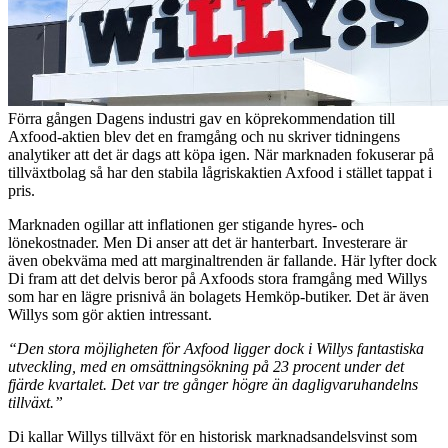
Förra gången Dagens industri gav en köprekommendation till
Axfood-aktien blev det en framgång och nu skriver tidningens
analytiker att det är dags att köpa igen. När marknaden fokuserar på
tillväxtbolag så har den stabila lågriskaktien Axfood i stället tappat i
pris.
Marknaden ogillar att inflationen ger stigande hyres- och
lönekostnader. Men Di anser att det är hanterbart. Investerare är
även obekväma med att marginaltrenden är fallande. Här lyfter dock
Di fram att det delvis beror på Axfoods stora framgång med Willys
som har en lägre prisnivå än bolagets Hemköp-butiker. Det är även
Willys som gör aktien intressant.
“Den stora möjligheten för Axfood ligger dock i Willys fantastiska
utveckling, med en omsättningsökning på 23 procent under det
fjärde kvartalet. Det var tre gånger högre än dagligvaruhandelns
tillväxt.”
Di kallar Willys tillväxt för en historisk marknadsandelsvinst som