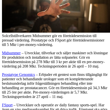
Solcellstillverkaren Midsummer gör en företrädesemission till
pressad värdering. Prostatype och FSport gör företrädesemissioner
till 5 Mkr i pre-money-värdering.
Midsummer
– Utvecklar, tillverkar och säljer maskiner och lösningar
för produktion och installation av lätta solpaneler. Gör en
företrädesemission på 278 Mkr till 3 kr per aktie till en pre-money-
värdering på 208 Mkr. Teckningsperioden är 26 april – 10 maj.
Prostatype Genomics
– Erbjuder ett gentest som finns tillgängligt för
patienter och behandlande urologer som ett kompletterande
beslutsunderlag inför frågeställningen behandling eller inte
behandling av prostatacancer. Gör en företrädesemissin på 34,3 Mkr
till 25 öre per aktie. Pre-money-värderingen är 5,7 Mkr.
Teckningsperioden är 27 april – 11 maj.
FSport
– Utvecklare och operatör av daily fantasy sports-spel. Har
även en viss mediaverksamhet för att driva trafik. Företaget ska göra