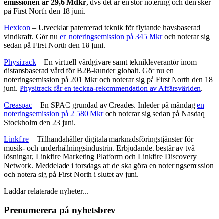
emissionen är 29,6 Mdkr
, dvs det är en stor notering och den sker
på First North den 18 juni.
Hexicon
– Utvecklar patenterad teknik för flytande havsbaserad
vindkraft. Gör nu
en noteringsemission på 345 Mkr
och noterar sig
sedan på First North den 18 juni.
Physitrack
– En virtuell vårdgivare samt teknikleverantör inom
distansbaserad vård för B2B-kunder globalt. Gör nu en
noteringsemission på 201 Mkr och noterar sig på First North den 18
juni.
Physitrack får en teckna-rekommendation av Affärsvärlden
.
Creaspac
– En SPAC grundad av Creades. Inleder på måndag
en
noteringsemission på 2 580 Mkr
och noterar sig sedan på Nasdaq
Stockholm den 23 juni.
Linkfire
– Tillhandahåller digitala marknadsföringstjänster för
musik- och underhållningsindustrin. Erbjudandet består av två
lösningar, Linkfire Marketing Platform och Linkfire Discovery
Network. Meddelade i torsdags att de ska göra en noteringsemission
och notera sig på First North i slutet av juni.
Laddar relaterade nyheter...
Prenumerera på nyhetsbrev