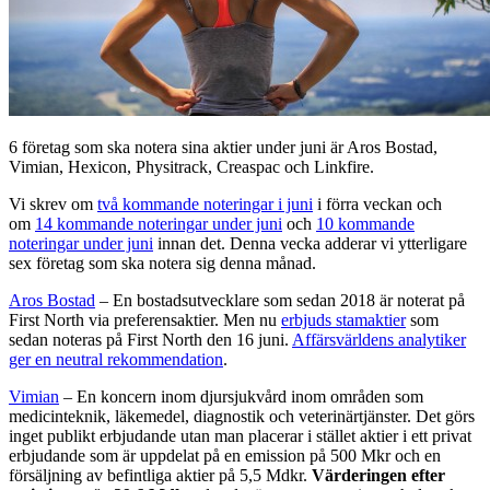
6 företag som ska notera sina aktier under juni är Aros Bostad,
Vimian, Hexicon, Physitrack, Creaspac och Linkfire.
Vi skrev om
två kommande noteringar i juni
i förra veckan och
om
14 kommande noteringar under juni
och
10 kommande
noteringar under juni
innan det. Denna vecka adderar vi ytterligare
sex företag som ska notera sig denna månad.
Aros Bostad
– En bostadsutvecklare som sedan 2018 är noterat på
First North via preferensaktier. Men nu
erbjuds stamaktier
som
sedan noteras på First North den 16 juni.
Affärsvärldens analytiker
ger en neutral rekommendation
.
Vimian
– En koncern inom djursjukvård inom områden som
medicinteknik, läkemedel, diagnostik och veterinärtjänster. Det görs
inget publikt erbjudande utan man placerar i stället aktier i ett privat
erbjudande som är uppdelat på en emission på 500 Mkr och en
försäljning av befintliga aktier på 5,5 Mdkr.
Värderingen efter