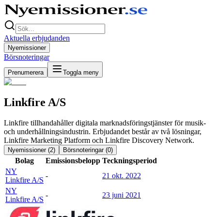
Aktuella erbjudanden
Nyemissioner
Börsnoteringar
Prenumerera
Toggla meny
Linkfire A/S
Linkfire tillhandahåller digitala marknadsföringstjänster för musik-
och underhållningsindustrin. Erbjudandet består av två lösningar,
Linkfire Marketing Platform och Linkfire Discovery Network.
Nyemissioner (
2
)
Börsnoteringar (
0
)
Bolag
Emissionsbelopp
Teckningsperiod
NY
-
21 okt. 2022
Linkfire A/S
NY
-
23 juni 2021
Linkfire A/S