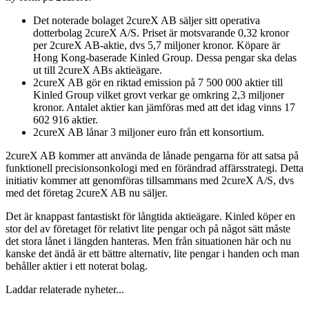
Det noterade bolaget 2cureX AB säljer sitt operativa
dotterbolag 2cureX A/S. Priset är motsvarande 0,32 kronor
per 2cureX AB-aktie, dvs 5,7 miljoner kronor. Köpare är
Hong Kong-baserade Kinled Group. Dessa pengar ska delas
ut till 2cureX ABs aktieägare.
2cureX AB gör en riktad emission på 7 500 000 aktier till
Kinled Group vilket grovt verkar ge omkring 2,3 miljoner
kronor. Antalet aktier kan jämföras med att det idag vinns 17
602 916 aktier.
2cureX AB lånar 3 miljoner euro från ett konsortium.
2cureX AB kommer att använda de lånade pengarna för att satsa på
funktionell precisionsonkologi med en förändrad affärsstrategi. Detta
initiativ kommer att genomföras tillsammans med 2cureX A/S, dvs
med det företag 2cureX AB nu säljer.
Det är knappast fantastiskt för långtida aktieägare. Kinled köper en
stor del av företaget för relativt lite pengar och på något sätt måste
det stora lånet i längden hanteras. Men från situationen här och nu
kanske det ändå är ett bättre alternativ, lite pengar i handen och man
behåller aktier i ett noterat bolag.
Laddar relaterade nyheter...