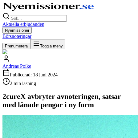
Aktuella erbjudanden
Nyemissioner
Börsnoteringar
Prenumerera
Toggla meny
Andreas Poike
Publicerad:
18 juni 2024
2
min läsning
2cureX avbryter avnoteringen, satsar
med lånade pengar i ny form