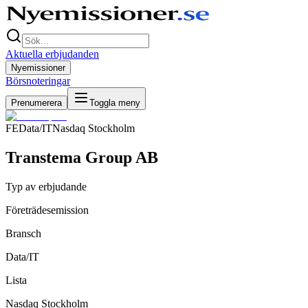
Aktuella erbjudanden
Nyemissioner
Börsnoteringar
Prenumerera
Toggla meny
FE
Data/IT
Nasdaq Stockholm
Transtema Group AB
Typ av erbjudande
Företrädesemission
Bransch
Data/IT
Lista
Nasdaq Stockholm