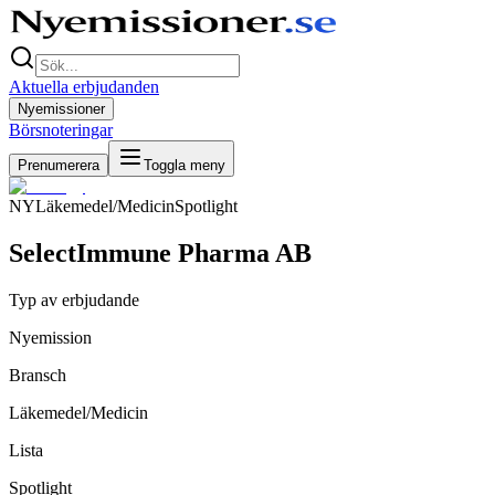
Aktuella erbjudanden
Nyemissioner
Börsnoteringar
Prenumerera
Toggla meny
NY
Läkemedel/Medicin
Spotlight
SelectImmune Pharma AB
Typ av erbjudande
Nyemission
Bransch
Läkemedel/Medicin
Lista
Spotlight