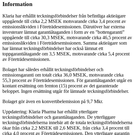
Information
Klaria har erhållit teckningsförbindelser från befintliga aktieägare
uppgående till cirka 2,2 MSEK motsvarande cirka 3,4 procent av
emissionslikviden i Företrädesemissionen. Därutöver har externa
investerare lämnat garantiåtaganden i form av en ”bottengaranti”
uppgående till cirka 30,3 MSEK, motsvarande cirka 46,5 procent av
emissionslikviden i Företrädesemissionen. Samma aktieägare som
har lämnat teckningsförbindelser har också lämnat ett
toppgarantiåtagande om 3,5 MSEK, motsvarande cirka 5,4 procent
av Företrädesemissionen.
Bolaget har således erhållit teckningsförbindelser och
emissionsgaranti om totalt cirka 36,0 MSEK, motsvarande cirka
55,3 procent av Företrädesemissionen. För garantiåtagandet utgår en
kontant ersättning om femton (15) procent av det garanterade
beloppet. Ingen ersättning utgår för lämnade teckningsförbindelser.
Bolaget gör även en konvertibelemission på 9,7 Mkr.
Uppdatering: Klaria Pharma har erhållit ytterligare
teckningsförbindelser och garantiåtaganden. De ytterliggare
teckningsförbindelserna innebär att de totala teckningsförbindelserna
ökar från cirka 2,2 MSEK till 2,6 MSEK, från cirka 3,4 procent till
cirka 4,0 procent av Företrädesemissionen. Den ytterligare garantin