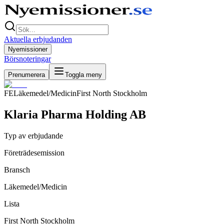
Aktuella erbjudanden
Nyemissioner
Börsnoteringar
Prenumerera
Toggla meny
FE
Läkemedel/Medicin
First North Stockholm
Klaria Pharma Holding AB
Typ av erbjudande
Företrädesemission
Bransch
Läkemedel/Medicin
Lista
First North Stockholm