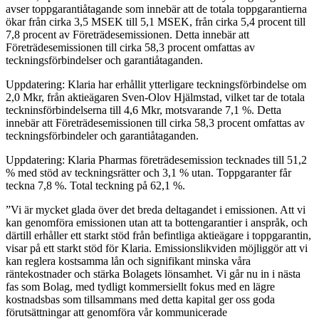
avser toppgarantiåtagande som innebär att de totala toppgarantierna
ökar från cirka 3,5 MSEK till 5,1 MSEK, från cirka 5,4 procent till
7,8 procent av Företrädesemissionen. Detta innebär att
Företrädesemissionen till cirka 58,3 procent omfattas av
teckningsförbindelser och garantiåtaganden.
Uppdatering: Klaria har erhållit ytterligare teckningsförbindelse om
2,0 Mkr, från aktieägaren Sven-Olov Hjälmstad, vilket tar de totala
teckninsförbindelserna till 4,6 Mkr, motsvarande 7,1 %. Detta
innebär att Företrädesemissionen till cirka 58,3 procent omfattas av
teckningsförbindeler och garantiåtaganden.
Uppdatering: Klaria Pharmas företrädesemission tecknades till 51,2
% med stöd av teckningsrätter och 3,1 % utan. Toppgaranter får
teckna 7,8 %. Total teckning på 62,1 %.
”Vi är mycket glada över det breda deltagandet i emissionen. Att vi
kan genomföra emissionen utan att ta bottengarantier i anspråk, och
därtill erhåller ett starkt stöd från befintliga aktieägare i toppgarantin,
visar på ett starkt stöd för Klaria. Emissionslikviden möjliggör att vi
kan reglera kostsamma lån och signifikant minska våra
räntekostnader och stärka Bolagets lönsamhet. Vi går nu in i nästa
fas som Bolag, med tydligt kommersiellt fokus med en lägre
kostnadsbas som tillsammans med detta kapital ger oss goda
förutsättningar att genomföra vår kommunicerade