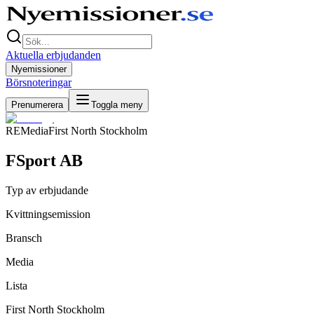
Aktuella erbjudanden
Nyemissioner
Börsnoteringar
Prenumerera
Toggla meny
RE
Media
First North Stockholm
FSport AB
Typ av erbjudande
Kvittningsemission
Bransch
Media
Lista
First North Stockholm