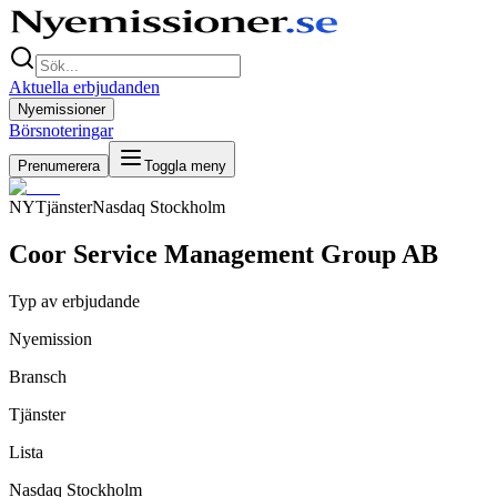
Aktuella erbjudanden
Nyemissioner
Börsnoteringar
Prenumerera
Toggla meny
NY
Tjänster
Nasdaq Stockholm
Coor Service Management Group AB
Typ av erbjudande
Nyemission
Bransch
Tjänster
Lista
Nasdaq Stockholm