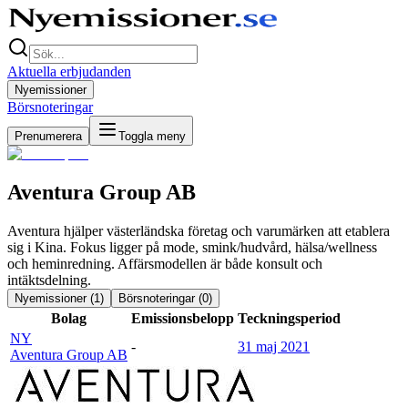
Aktuella erbjudanden
Nyemissioner
Börsnoteringar
Prenumerera
Toggla meny
Aventura Group AB
Aventura hjälper västerländska företag och varumärken att etablera
sig i Kina. Fokus ligger på mode, smink/hudvård, hälsa/wellness
och heminredning. Affärsmodellen är både konsult och
intäktsdelning.
Nyemissioner (
1
)
Börsnoteringar (
0
)
Bolag
Emissionsbelopp
Teckningsperiod
NY
-
31 maj 2021
Aventura Group AB