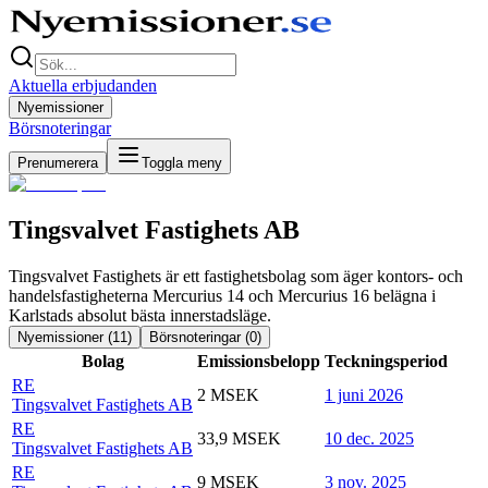
Aktuella erbjudanden
Nyemissioner
Börsnoteringar
Prenumerera
Toggla meny
Tingsvalvet Fastighets AB
Tingsvalvet Fastighets är ett fastighetsbolag som äger kontors- och
handelsfastigheterna Mercurius 14 och Mercurius 16 belägna i
Karlstads absolut bästa innerstadsläge.
Nyemissioner (
11
)
Börsnoteringar (
0
)
Bolag
Emissionsbelopp
Teckningsperiod
RE
2 MSEK
1 juni 2026
Tingsvalvet Fastighets AB
RE
33,9 MSEK
10 dec. 2025
Tingsvalvet Fastighets AB
RE
9 MSEK
3 nov. 2025