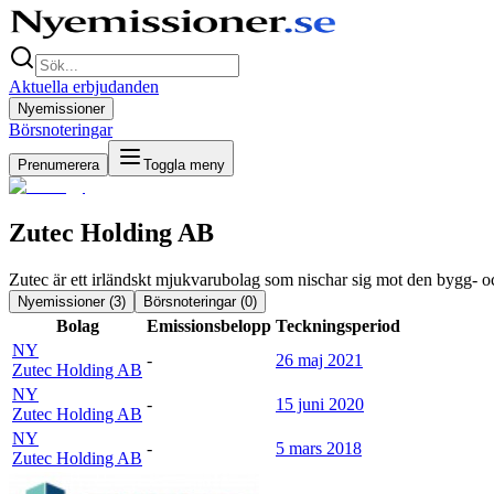
Aktuella erbjudanden
Nyemissioner
Börsnoteringar
Prenumerera
Toggla meny
Zutec Holding AB
Zutec är ett irländskt mjukvarubolag som nischar sig mot den bygg- oc
Nyemissioner (
3
)
Börsnoteringar (
0
)
Bolag
Emissionsbelopp
Teckningsperiod
NY
-
26 maj 2021
Zutec Holding AB
NY
-
15 juni 2020
Zutec Holding AB
NY
-
5 mars 2018
Zutec Holding AB