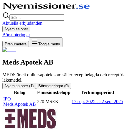
Aktuella erbjudanden
Nyemissioner
Börsnoteringar
Prenumerera
Toggla meny
Meds Apotek AB
MEDS är ett online-apotek som säljer receptbelagda och receptfria
läkemedel.
Nyemissioner (
1
)
Börsnoteringar (
0
)
Bolag
Emissionsbelopp
Teckningsperiod
IPO
220 MSEK
17 sep. 2025 - 22 sep. 2025
Meds Apotek AB