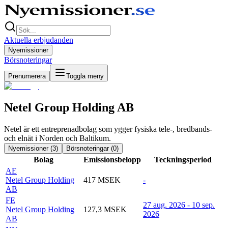
Aktuella erbjudanden
Nyemissioner
Börsnoteringar
Prenumerera
Toggla meny
Netel Group Holding AB
Netel är ett entreprenadbolag som ygger fysiska tele-, bredbands-
och elnät i Norden och Baltikum.
Nyemissioner (
3
)
Börsnoteringar (
0
)
Bolag
Emissionsbelopp
Teckningsperiod
AE
Netel Group Holding
417 MSEK
-
AB
FE
27 aug. 2026 - 10 sep.
Netel Group Holding
127,3 MSEK
2026
AB