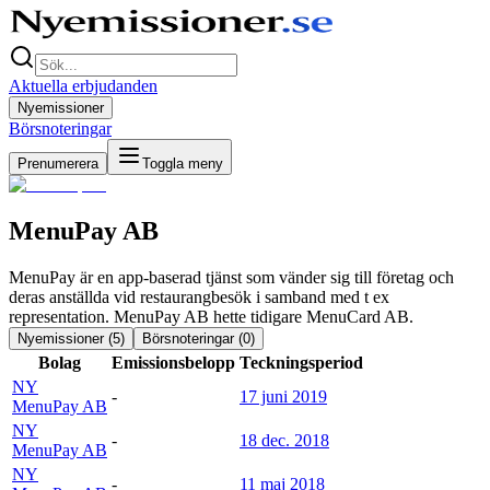
Aktuella erbjudanden
Nyemissioner
Börsnoteringar
Prenumerera
Toggla meny
MenuPay AB
MenuPay är en app-baserad tjänst som vänder sig till företag och
deras anställda vid restaurangbesök i samband med t ex
representation. MenuPay AB hette tidigare MenuCard AB.
Nyemissioner (
5
)
Börsnoteringar (
0
)
Bolag
Emissionsbelopp
Teckningsperiod
NY
-
17 juni 2019
MenuPay AB
NY
-
18 dec. 2018
MenuPay AB
NY
-
11 maj 2018