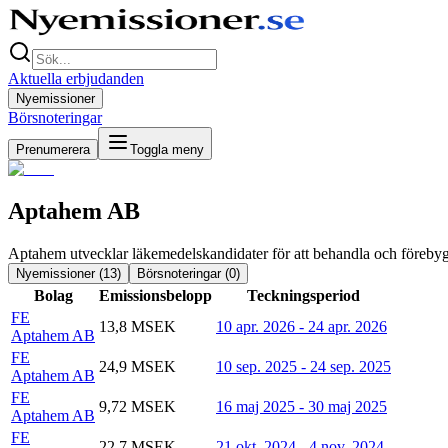
Aktuella erbjudanden
Nyemissioner
Börsnoteringar
Prenumerera
Toggla meny
Aptahem AB
Aptahem utvecklar läkemedelskandidater för att behandla och förebyg
Nyemissioner (
13
)
Börsnoteringar (
0
)
Bolag
Emissionsbelopp
Teckningsperiod
FE
13,8 MSEK
10 apr. 2026 - 24 apr. 2026
Aptahem AB
FE
24,9 MSEK
10 sep. 2025 - 24 sep. 2025
Aptahem AB
FE
9,72 MSEK
16 maj 2025 - 30 maj 2025
Aptahem AB
FE
22,7 MSEK
21 okt. 2024 - 4 nov. 2024