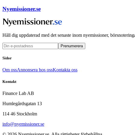
Nyemissioner.se
Håll dig uppdaterad med det senaste inom nyemissioner, börsnoteringa
Prenumerera
Sidor
Om oss
Annonsera hos oss
Kontakta oss
Kontakt
Finance Lab AB
Humlegårdsgatan 13
114 46 Stockholm
info@nyemissioner.se
© 2026
Nyemissioner.se
. Alla rättigheter förbehållna.