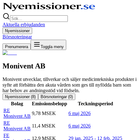
Aktuella erbjudanden
Nyemissioner
Börsnoteringar
Prenumerera
Toggla meny
Monivent AB
Monivent utvecklar, tillverkar och säljer medicintekniska produkter i
syfte att förbättra den akuta vården som ges till nyfödda barn som
har behov av andningsstöd vid födseln.
Nyemissioner (
8
)
Börsnoteringar (
0
)
Bolag
Emissionsbelopp
Teckningsperiod
RE
9,78 MSEK
6 maj 2026
Monivent AB
RE
11,4 MSEK
6 maj 2026
Monivent AB
FE
12,9 MSEK
29 jan. 2025 - 12 feb. 2025