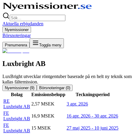
Aktuella erbjudanden
Nyemissioner
Börsnoteringar
Prenumerera
Toggla meny
Luxbright AB
LuxBright utvecklar röntgentuber baserade på en helt ny teknik som
kallas fältemission.
Nyemissioner (
9
)
Börsnoteringar (
0
)
Bolag
Emissionsbelopp
Teckningsperiod
RE
2,57 MSEK
3 apr. 2026
Luxbright AB
FE
16,9 MSEK
16 apr. 2026 - 30 apr. 2026
Luxbright AB
FE
15 MSEK
27 maj 2025 - 10 juni 2025
Luxbright AB