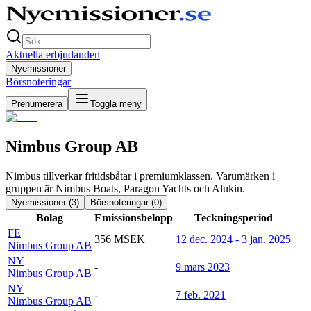
Aktuella erbjudanden
Nyemissioner
Börsnoteringar
Prenumerera
Toggla meny
Nimbus Group AB
Nimbus tillverkar fritidsbåtar i premiumklassen. Varumärken i
gruppen är Nimbus Boats, Paragon Yachts och Alukin.
Nyemissioner (
3
)
Börsnoteringar (
0
)
Bolag
Emissionsbelopp
Teckningsperiod
FE
356 MSEK
12 dec. 2024 - 3 jan. 2025
Nimbus Group AB
NY
-
9 mars 2023
Nimbus Group AB
NY
-
7 feb. 2021
Nimbus Group AB