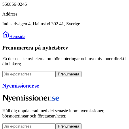
556856-0246
Address
Industrivägen 4, Halmstad 302 41, Sverige
Hemsida
Prenumerera på nyhetsbrev
Få de senaste nyheterna om börsnoteringar och nyemissioner direkt i
din inkorg.
Prenumerera
Nyemissioner.se
Håll dig uppdaterad med det senaste inom nyemissioner,
börsnoteringar och företagsnyheter.
Prenumerera