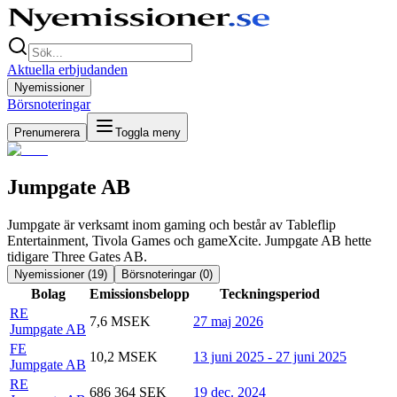
Aktuella erbjudanden
Nyemissioner
Börsnoteringar
Prenumerera
Toggla meny
Jumpgate AB
Jumpgate är verksamt inom gaming och består av Tableflip
Entertainment, Tivola Games och gameXcite. Jumpgate AB hette
tidigare Three Gates AB.
Nyemissioner (
19
)
Börsnoteringar (
0
)
Bolag
Emissionsbelopp
Teckningsperiod
RE
7,6 MSEK
27 maj 2026
Jumpgate AB
FE
10,2 MSEK
13 juni 2025 - 27 juni 2025
Jumpgate AB
RE
686 364 SEK
19 dec. 2024