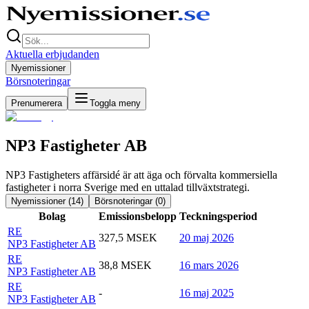
Aktuella erbjudanden
Nyemissioner
Börsnoteringar
Prenumerera
Toggla meny
NP3 Fastigheter AB
NP3 Fastigheters affärsidé är att äga och förvalta kommersiella
fastigheter i norra Sverige med en uttalad tillväxtstrategi.
Nyemissioner (
14
)
Börsnoteringar (
0
)
Bolag
Emissionsbelopp
Teckningsperiod
RE
327,5 MSEK
20 maj 2026
NP3 Fastigheter AB
RE
38,8 MSEK
16 mars 2026
NP3 Fastigheter AB
RE
-
16 maj 2025
NP3 Fastigheter AB