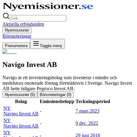
Aktuella erbjudanden
Nyemissioner
Börsnoteringar
Prenumerera
Toggla meny
Navigo Invest AB
Navigo är ett investeringsbolag som investerar i mindre och
medelstora onoterade företag företrädesvis i Sverige. Navigo Invest
AB hette tidigare Pegroco Invest AB.
Nyemissioner (
5
)
Börsnoteringar (
0
)
Bolag
Emissionsbelopp
Teckningsperiod
NY
-
7 mars 2023
Navigo Invest AB
NY
-
9 dec. 2022
Navigo Invest AB
NY
-
29 juni 2018