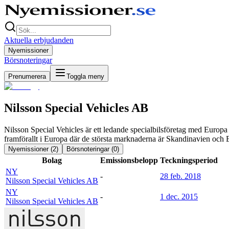
Aktuella erbjudanden
Nyemissioner
Börsnoteringar
Prenumerera
Toggla meny
Nilsson Special Vehicles AB
Nilsson Special Vehicles är ett ledande specialbilsföretag med Europ
framförallt i Europa där de största marknaderna är Skandinavien och 
Nyemissioner (
2
)
Börsnoteringar (
0
)
Bolag
Emissionsbelopp
Teckningsperiod
NY
-
28 feb. 2018
Nilsson Special Vehicles AB
NY
-
1 dec. 2015
Nilsson Special Vehicles AB