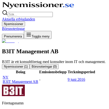
Aktuella erbjudanden
Nyemissioner
Börsnoteringar
Prenumerera
Toggla meny
B3IT Management AB
B3IT är ett konsultföretag med konsulter inom IT och management.
Nyemissioner (
1
)
Börsnoteringar (
0
)
Bolag
Emissionsbelopp
Teckningsperiod
NY
-
9 juni 2016
B3IT Management AB
Företagsnamn