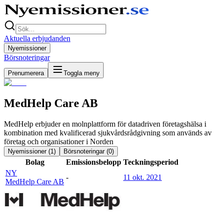
Aktuella erbjudanden
Nyemissioner
Börsnoteringar
Prenumerera
Toggla meny
MedHelp Care AB
MedHelp erbjuder en molnplattform för datadriven företagshälsa i
kombination med kvalificerad sjukvårdsrådgivning som används av
företag och organisationer i Norden
Nyemissioner (
1
)
Börsnoteringar (
0
)
Bolag
Emissionsbelopp
Teckningsperiod
NY
-
11 okt. 2021
MedHelp Care AB