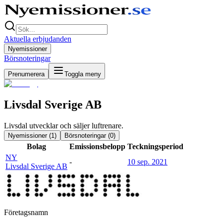
Aktuella erbjudanden
Nyemissioner
Börsnoteringar
Prenumerera
Toggla meny
Livsdal Sverige AB
Livsdal utvecklar och säljer luftrenare.
Nyemissioner (
1
)
Börsnoteringar (
0
)
Bolag
Emissionsbelopp
Teckningsperiod
NY
-
10 sep. 2021
Livsdal Sverige AB
Företagsnamn