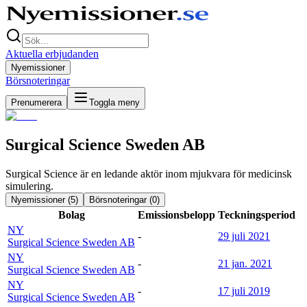
Aktuella erbjudanden
Nyemissioner
Börsnoteringar
Prenumerera
Toggla meny
Surgical Science Sweden AB
Surgical Science är en ledande aktör inom mjukvara för medicinsk
simulering.
Nyemissioner (
5
)
Börsnoteringar (
0
)
Bolag
Emissionsbelopp
Teckningsperiod
NY
-
29 juli 2021
Surgical Science Sweden AB
NY
-
21 jan. 2021
Surgical Science Sweden AB
NY
-
17 juli 2019
Surgical Science Sweden AB