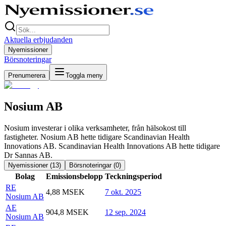
Aktuella erbjudanden
Nyemissioner
Börsnoteringar
Prenumerera
Toggla meny
Nosium AB
Nosium investerar i olika verksamheter, från hälsokost till
fastigheter. Nosium AB hette tidigare Scandinavian Health
Innovations AB. Scandinavian Health Innovations AB hette tidigare
Dr Sannas AB.
Nyemissioner (
13
)
Börsnoteringar (
0
)
Bolag
Emissionsbelopp
Teckningsperiod
RE
4,88 MSEK
7 okt. 2025
Nosium AB
AE
904,8 MSEK
12 sep. 2024
Nosium AB