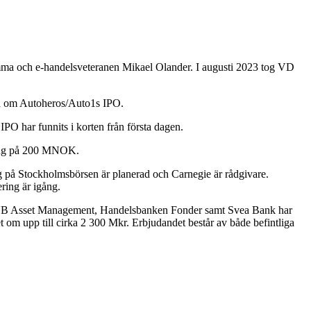
mma och e-handelsveteranen Mikael Olander. I augusti 2023 tog VD
 med om Autoheros/Auto1s IPO.
IPO har funnits i korten från första dagen.
ning på 200 MNOK.
ing på Stockholmsbörsen är planerad och Carnegie är rådgivare.
ring är igång.
et. DNB Asset Management, Handelsbanken Fonder samt Svea Bank har
det om upp till cirka 2 300 Mkr. Erbjudandet består av både befintliga