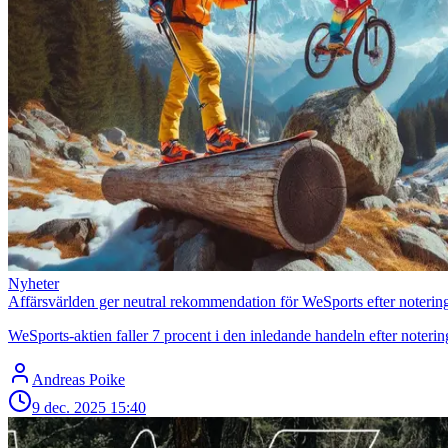
Nyheter
Affärsvärlden ger neutral rekommendation för WeSports efter noterin
WeSports-aktien faller 7 procent i den inledande handeln efter noteri
Andreas Poike
9 dec. 2025
15:40