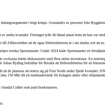
 träningssegmentet i högt tempo. Grundades av personer från Bygghe
utet av andra kvartalet. Företaget lyfte då bland annat fram att han var
l Affärsvärlden att de egna förberedelserna är i sin slutfas och att en 
 köper norska Sportsmaster. Under 2024 hade Sportsmaster en försälj
te veckorna inletts diskussioner med flera större investerare. En noter
e Johan Ryding bekräftar för Breakit att förberedelserna för en börsnote
t att de planerar att notera sig på First North under fjärde kvartal
om cirka 150 Mkr till ett marknadsvärde för bolagets aktier efter erbjudan
undal Collier som joint bookrunners.
om.