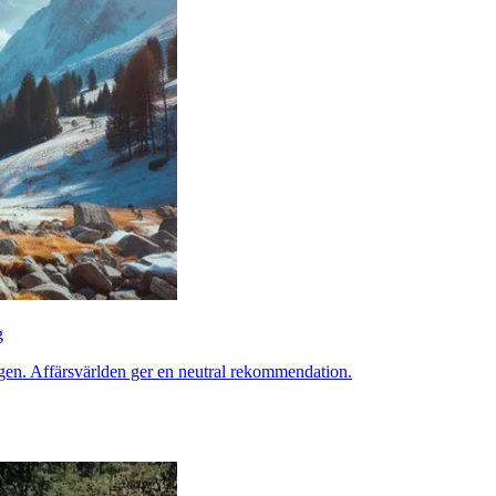
g
ngen. Affärsvärlden ger en neutral rekommendation.