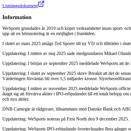
Listningsdokument
Information
WeSports grundades år 2019 och köper verksamheter inom sport- och
upp att en börsnotering är en möjlighet i framtiden.
I slutet av mars 2025 utsågs Ted Sporre till ny VD och tillträder i sl
Uppdatering: I mitten av maj 2025 sade medgrundaren Mikael Olander til
Uppdatering: I början av september 2025 meddelade WeSports att de
Uppdatering: I slutet av september 2025 skrev Breakit att det de senas
Värderingen förväntas bli över 1,5 miljarder kronor. Styrelseordförand
Uppdatering: I mitten av november 2025 meddelade WeSports officiell
åtagit sig att förvärva aktier i IPO-erbjudandet till ett totalt belopp 
och nya aktier.
DNB Carnegie är rådgivare, tillsammans med Danske Bank och ABG S
Uppdatering: WeSports noteras på First North den 9 december 2025.
Uppdatering: WeSports IPO-erbjudande övertecknades flera gånger 