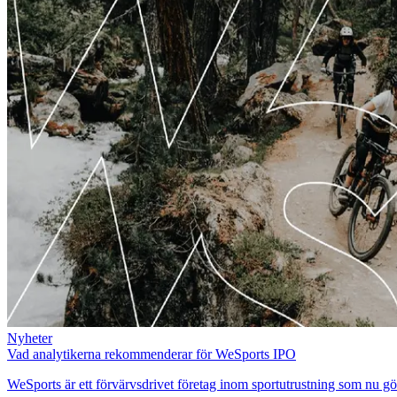
Nyheter
Vad analytikerna rekommenderar för WeSports IPO
WeSports är ett förvärvsdrivet företag inom sportutrustning som nu gö