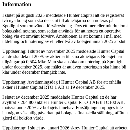
Information
I slutet på augusti 2025 meddelade Hunter Capital att de registrerat
två nya bolag som ska delas ut till aktieägarna och noteras på
Spotlight som omvända förvärvsbolag. Dvs ett mer eller mindre tomt
bolagsskal noteras, som sedan används för att notera ett operativt
bolag via ett omvänt förvärv. Ambitionen är att komma i mål med
utdelning och notering av ett eller två av bolagen innan 2025 är slut.
Uppdatering: I slutet av november 2025 meddelade Hunter Capital
att de ska dela ut 20 % av aktierna till sina aktieägare. Bolaget har
tillgångar på 0,504 Mkr. Man ska ansöka om notering på Spotlight
under december 2025, om målet är att även noteringen ska hinna bli
klar under december framgick inte.
Uppdatering: Avstämningsdag i Hunter Capital AB för att erhålla
aktier i Hunter Capital RTO 1 AB är 19 december 2025.
I slutet av december 2025 meddelade Hunter Capital att de har
avyttrat 7 264 800 aktier i Hunter Capital RTO 1 AB till C100 AB,
motsvarande 20 % av bolagets innehav. Försäljningen uppges inte
ha någon väsentlig påverkan på bolagets finansiella ställning, affären
gjord till bokfört värde.
Uppdatering: I slutet av januari 2026 skrev Hunter Capital att arbetet