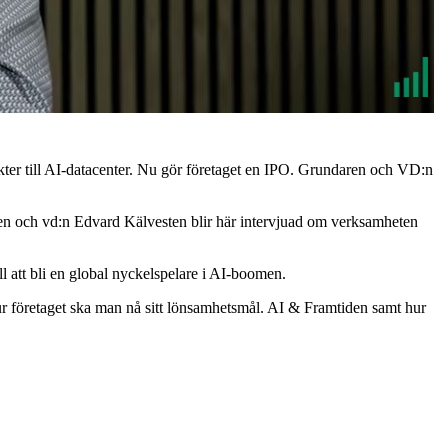
ter till AI-datacenter. Nu gör företaget en IPO. Grundaren och VD:n
en och vd:n Edvard Kälvesten blir här intervjuad om verksamheten
ll att bli en global nyckelspelare i AI-boomen.
ur företaget ska man nå sitt lönsamhetsmål. AI & Framtiden samt hur