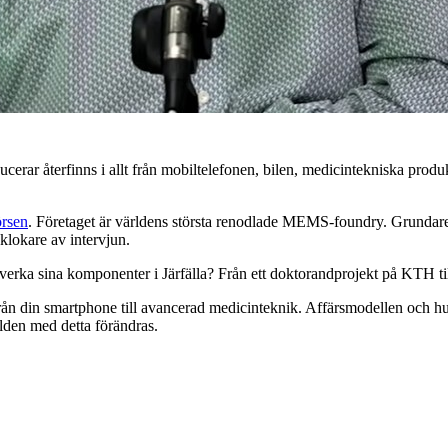
ar återfinns i allt från mobiltelefonen, bilen, medicintekniska produk
örsen
. Företaget är världens största renodlade MEMS-foundry. Grundar
lokare av intervjun.
llverka sina komponenter i Järfälla? Från ett doktorandprojekt på KTH ti
rån din smartphone till avancerad medicinteknik. Affärsmodellen och h
ilden med detta förändras.