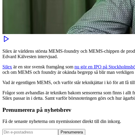
Silex är världens största MEMS-foundry och MEMS-chippen de producer
Edvard Kälvesten intervjuad.
Silex
är en stor svensk framgång som
nu gör en IPO på Stockholmsb
och om MEMS och foundry är okända begrepp så blir man verkligen k
Vad är egentligen MEMS, och varför står teknikjättar i kö för att få ti
Frågor som avhandlas är tekniken bakom sensorerna som finns i allt f
Silex passar in i detta. Samt varför börsnoteringen görs och hur ägarb
Prenumerera på nyhetsbrev
Få de senaste nyheterna om nyemissioner direkt till din inkorg.
Prenumerera