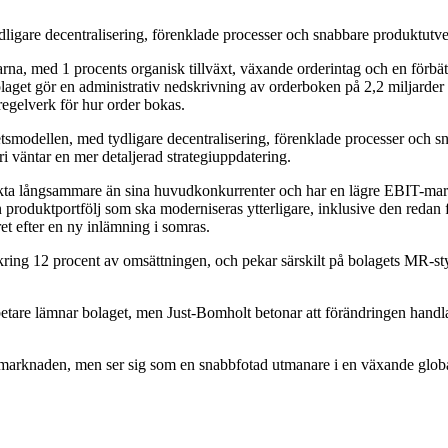
igare decentralisering, förenklade processer och snabbare produktutve
garna, med 1 procents organisk tillväxt, växande orderintag och en förb
olaget gör en administrativ nedskrivning av orderboken på 2,2 miljarde
regelverk för hur order bokas.
smodellen, med tydligare decentralisering, förenklade processer och sn
ri väntar en mer detaljerad strategiuppdatering.
lekta långsammare än sina huvudkonkurrenter och har en lägre EBIT-margin
 en produktportfölj som ska moderniseras ytterligare, inklusive den re
t efter en ny inlämning i somras.
omkring 12 procent av omsättningen, och pekar särskilt på bolagets MR-s
are lämnar bolaget, men Just-Bomholt betonar att förändringen handlar 
 marknaden, men ser sig som en snabbfotad utmanare i en växande global 