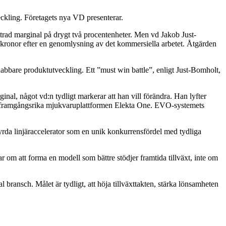
ckling. Företagets nya VD presenterar.
ättrad marginal på drygt två procentenheter. Men vd Jakob Just-
r kronor efter en genomlysning av det kommersiella arbetet. Åtgärden
abbare produktutveckling. Ett ”must win battle”, enligt Just-Bomholt,
al, något vd:n tydligt markerar att han vill förändra. Han lyfter
dan framgångsrika mjukvaruplattformen Elekta One. EVO-systemets
tyrda linjäraccelerator som en unik konkurrensfördel med tydliga
om att forma en modell som bättre stödjer framtida tillväxt, inte om
bransch. Målet är tydligt, att höja tillväxttakten, stärka lönsamheten