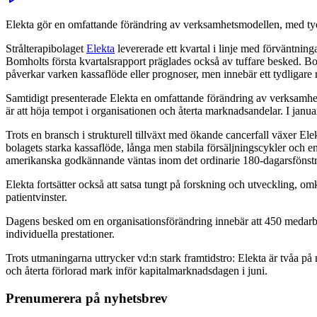
Elekta gör en omfattande förändring av verksamhetsmodellen, med tydl
Strålterapibolaget
Elekta
levererade ett kvartal i linje med förväntnin
Bomholts första kvartalsrapport präglades också av tuffare besked. B
påverkar varken kassaflöde eller prognoser, men innebär ett tydligare 
Samtidigt presenterade Elekta en omfattande förändring av verksamhet
är att höja tempot i organisationen och återta marknadsandelar. I janua
Trots en bransch i strukturell tillväxt med ökande cancerfall växer E
bolagets starka kassaflöde, långa men stabila försäljningscykler och
amerikanska godkännande väntas inom det ordinarie 180-dagarsfönstre
Elekta fortsätter också att satsa tungt på forskning och utveckling, 
patientvinster.
Dagens besked om en organisationsförändring innebär att 450 medarbet
individuella prestationer.
Trots utmaningarna uttrycker vd:n stark framtidstro: Elekta är tvåa på
och återta förlorad mark inför kapitalmarknadsdagen i juni.
Prenumerera på nyhetsbrev