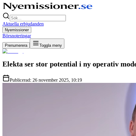
Aktuella erbjudanden
Nyemissioner
Börsnoteringar
Prenumerera
Toggla meny
Elekta ser stor potential i ny operativ mode
Publicerad:
26 november 2025
,
10:19