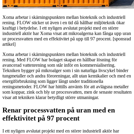
Xoma arbetar i skärningspunkten mellan bioteknik och industriell
rening. FLOW sticker ut även i en tid då hållbar miljöteknik ökar
kraftigt i betydelse. I ett nyligen avslutat projekt med en större
industriell aktör har Xoma visat att mikroalgerna kan fånga upp uran
ur processvatten med en effektivitet på upp till 97 procent. [sponsrad
artikel]
Xoma arbetar i skärningspunkten mellan bioteknik och industriell
rening. Med FLOW har bolaget skapat en hållbar lösning för
avancerad vattenrening som står inför en kommersialisering.
Tekniken bygger på mikroalger som i sin naturliga livscykel binder
tungmetaller och andra föroreningar, allt utan kemikalier och med en
energiförbrukning som ligger långt under traditionella
reningsmetoder. FLOW har hittills använts för att avlägsna metaller
som koppar, zink och bly ur processvatten, men de senaste resultaten
visar att tekniken klarar betydligt större utmaningar.
Renar processvatten på uran med en
effektivitet på 97 procent
I ett nyligen avslutat projekt med en större industriell aktör har