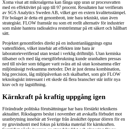
Xoma visat att mikroalgerna kan fånga upp uran ur processvatten
med en effektivitet på upp till 97 procent. Resultaten har verifierats
av SGS Analytics Sweden AB, vilket ger en extern kvalitetsstämpel.
För bolaget är detta ett genombrott, inte bara tekniskt, utan även
strategiskt. FLOW framstår nu som ett reellt alternativ för industrier
som måste hantera radioaktiva restströmmar på ett säkert och hållbart
sätt.
Projektet genomfördes direkt på en industrianläggnings egna
vattenflöden, vilket innebär att effekten inte bara är
laboratorieverifierad utan testad i verklig driftmiljö. Utan kemiska
tillsatser och med låg energiförbrukning kunde uranhalten pressas
ned till nivåer som tidigare varit svåra att nå utan kostsamma eller
miljömässigt tveksamma metoder. Det är just denna kombination,
hög precision, låg miljöpåverkan och skalbarhet, som gör FLOW
teknologiskt intressant i ett skede då flera branscher står inför nya
krav och ny lagstiftning.
Kärnkraft på kraftig uppgång igen
Förändrade politiska förutsättningar har bara förstärkt teknikens
aktualitet. Riksdagens beslut i november att avskaffa förbudet mot
uranbrytning innebär att Sverige från årsskiftet öppnar dörren för en
ny gruvindustri med fokus på kritiska material för kärnkraften.