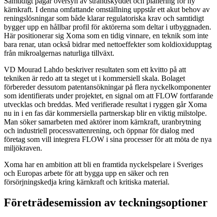
Samtidigt pågår översyn av strandskyddet och planering för ny
kärnkraft. I denna omfattande omställning uppstår ett akut behov av
reningslösningar som både klarar regulatoriska krav och samtidigt
bygger upp en hållbar profil för aktörerna som deltar i utbyggnaden.
Här positionerar sig Xoma som en tidig vinnare, en teknik som inte
bara renar, utan också bidrar med nettoeffekter som koldioxidupptag
från mikroalgernas naturliga tillväxt.
VD Mourad Lahdo beskriver resultaten som ett kvitto på att
tekniken är redo att ta steget ut i kommersiell skala. Bolaget
förbereder dessutom patentansökningar på flera nyckelkomponenter
som identifierats under projektet, en signal om att FLOW fortfarande
utvecklas och breddas. Med verifierade resultat i ryggen går Xoma
nu in i en fas där kommersiella partnerskap blir en viktig milstolpe.
Man söker samarbeten med aktörer inom kärnkraft, uranbrytning
och industriell processvattenrening, och öppnar för dialog med
företag som vill integrera FLOW i sina processer för att möta de nya
miljökraven.
Xoma har en ambition att bli en framtida nyckelspelare i Sveriges
och Europas arbete för att bygga upp en säker och ren
försörjningskedja kring kärnkraft och kritiska material.
Företrädesemission av teckningsoptioner