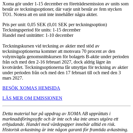
Xoma gör under 1-15 december en företrädesemission av units som
består av teckningsoptioner, där varje unit består av fem stycken
TO1. Notera att en unit inte innehåller några aktier.
Pris per unit: 0,05 SEK (0,01 SEK per teckningsoption)
Teckningsperiod för units: 1-15 december
Handel med uniträtter: 1-10 december
Teckningskursen vid teckning av aktier med stöd av
teckningsoptionerna kommer att motsvara 70 procent av den
volymvägda genomsnittskursen för bolagets B-aktie under perioden
från och med den 2-16 februari 2027, dock aldrig lägre än
kvotvärdet. Teckningsoptionerna får utnyttjas för teckning av aktier
under perioden från och med den 17 februari till och med den 3
mars 2027.
BESÖK XOMAS HEMSIDA
LÄS MER OM EMISSIONEN
Detta material har på uppdrag av XOMA AB upprättats i
marknadsföringssyfte och är inte och ska inte anses utgöra ett
erbjudande. Handel med värdepapper innebär alltid en risk.
Historisk avkastning är inte någon garanti för framtida avkastning.