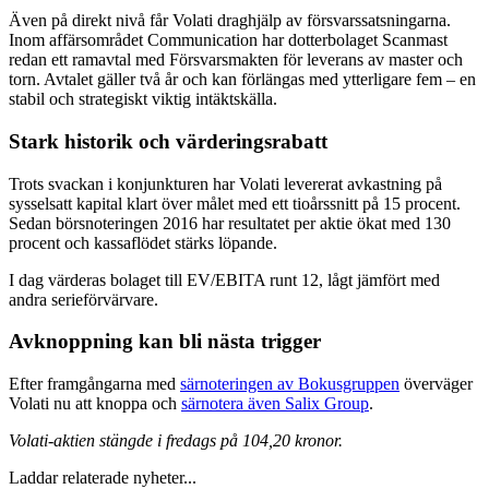
Även på direkt nivå får Volati draghjälp av försvarssatsningarna.
Inom affärsområdet Communication har dotterbolaget Scanmast
redan ett ramavtal med Försvarsmakten för leverans av master och
torn. Avtalet gäller två år och kan förlängas med ytterligare fem – en
stabil och strategiskt viktig intäktskälla.
Stark historik och värderingsrabatt
Trots svackan i konjunkturen har Volati levererat avkastning på
sysselsatt kapital klart över målet med ett tioårssnitt på 15 procent.
Sedan börsnoteringen 2016 har resultatet per aktie ökat med 130
procent och kassaflödet stärks löpande.
I dag värderas bolaget till EV/EBITA runt 12, lågt jämfört med
andra serieförvärvare.
Avknoppning kan bli nästa trigger
Efter framgångarna med
särnoteringen av Bokusgruppen
överväger
Volati nu att knoppa och
särnotera även Salix Group
.
Volati-aktien stängde i fredags på 104,20 kronor.
Laddar relaterade nyheter...