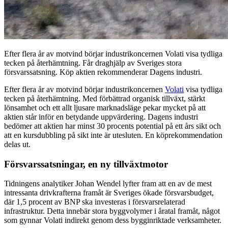
Efter flera år av motvind börjar industrikoncernen Volati visa tydliga
tecken på återhämtning. Får draghjälp av Sveriges stora
försvarssatsning. Köp aktien rekommenderar Dagens industri.
Efter flera år av motvind börjar industrikoncernen
Volati
visa tydliga
tecken på återhämtning. Med förbättrad organisk tillväxt, stärkt
lönsamhet och ett allt ljusare marknadsläge pekar mycket på att
aktien står inför en betydande uppvärdering. Dagens industri
bedömer att aktien har minst 30 procents potential på ett års sikt och
att en kursdubbling på sikt inte är utesluten. En köprekommendation
delas ut.
Försvarssatsningar, en ny tillväxtmotor
Tidningens analytiker Johan Wendel lyfter fram att en av de mest
intressanta drivkrafterna framåt är Sveriges ökade försvarsbudget,
där 1,5 procent av BNP ska investeras i försvarsrelaterad
infrastruktur. Detta innebär stora byggvolymer i åratal framåt, något
som gynnar Volati indirekt genom dess bygginriktade verksamheter.