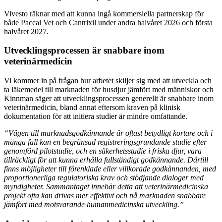
Vivesto räknar med att kunna ingå kommersiella partnerskap för
både Paccal Vet och Cantrixil under andra halvåret 2026 och första
halvåret 2027.
Utvecklingsprocessen är snabbare inom
veterinärmedicin
Vi kommer in på frågan hur arbetet skiljer sig med att utveckla och
ta läkemedel till marknaden för husdjur jämfört med människor och
Kinnman säger att utvecklingsprocessen generellt är snabbare inom
veterinärmedicin, bland annat eftersom kraven på klinisk
dokumentation för att initiera studier är mindre omfattande.
“Vägen till marknadsgodkännande är oftast betydligt kortare och i
många fall kan en begränsad registreringsgrundande studie efter
genomförd pilotstudie, och en säkerhetsstudie i friska djur, vara
tillräckligt för att kunna erhålla fullständigt godkännande. Därtill
finns möjligheter till förenklade eller villkorade godkännanden, med
proportionerliga regulatoriska krav och stödjande dialoger med
myndigheter. Sammantaget innebär detta att veterinärmedicinska
projekt ofta kan drivas mer effektivt och nå marknaden snabbare
jämfört med motsvarande humanmedicinska utveckling.”