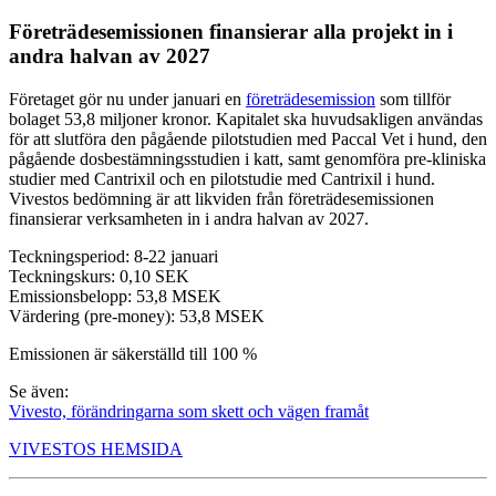
Företrädesemissionen finansierar alla projekt in i
andra halvan av 2027
Företaget gör nu under januari en
företrädesemission
som tillför
bolaget 53,8 miljoner kronor. Kapitalet ska huvudsakligen användas
för att slutföra den pågående pilotstudien med Paccal Vet i hund, den
pågående dosbestämningsstudien i katt, samt genomföra pre-kliniska
studier med Cantrixil och en pilotstudie med Cantrixil i hund.
Vivestos bedömning är att likviden från företrädesemissionen
finansierar verksamheten in i andra halvan av 2027.
Teckningsperiod: 8-22 januari
Teckningskurs: 0,10 SEK
Emissionsbelopp: 53,8 MSEK
Värdering (pre-money): 53,8 MSEK
Emissionen är säkerställd till 100 %
Se även:
Vivesto, förändringarna som skett och vägen framåt
VIVESTOS HEMSIDA