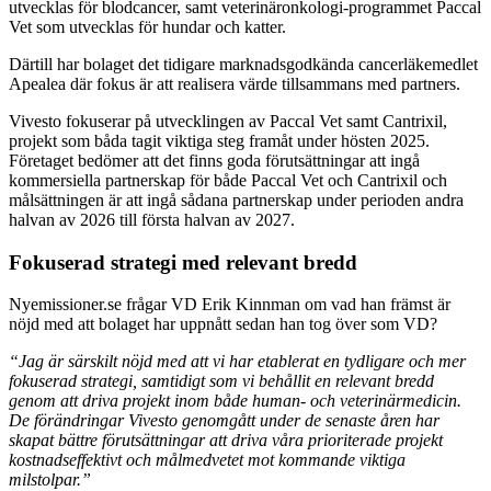
utvecklas för blodcancer, samt veterinäronkologi-programmet Paccal
Vet som utvecklas för hundar och katter.
Därtill har bolaget det tidigare marknadsgodkända cancerläkemedlet
Apealea där fokus är att realisera värde tillsammans med partners.
Vivesto fokuserar på utvecklingen av Paccal Vet samt Cantrixil,
projekt som båda tagit viktiga steg framåt under hösten 2025.
Företaget bedömer att det finns goda förutsättningar att ingå
kommersiella partnerskap för både Paccal Vet och Cantrixil och
målsättningen är att ingå sådana partnerskap under perioden andra
halvan av 2026 till första halvan av 2027.
Fokuserad strategi med relevant bredd
Nyemissioner.se frågar VD Erik Kinnman om vad han främst är
nöjd med att bolaget har uppnått sedan han tog över som VD?
“Jag är särskilt nöjd med att vi har etablerat en tydligare och mer
fokuserad strategi, samtidigt som vi behållit en relevant bredd
genom att driva projekt inom både human- och veterinärmedicin.
De förändringar Vivesto genomgått under de senaste åren har
skapat bättre förutsättningar att driva våra prioriterade projekt
kostnadseffektivt och målmedvetet mot kommande viktiga
milstolpar.”