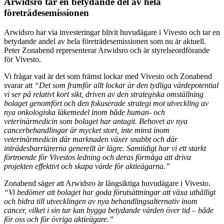
Arwidsro tar en betydande del av hela
företrädesemissionen
Arwidsro har via investeringar blivit huvudägare i Vivesto och tar en
betydande andel av hela företrädesemissionen som nu är aktuell.
Peter Zonabend representerar Arwidsro och är styrelseordförande
för Vivesto.
Vi frågar vad är det som främst lockar med Vivesto och Zonabend
svarar att
“Det som framför allt lockar är den tydliga värdepotential
vi ser på relativt kort sikt, driven av den strategiska omställning
bolaget genomfört och den fokuserade strategi mot utveckling av
nya onkologiska läkemedel inom både human- och
veterinärmedicin som bolaget har antagit. Behovet av nya
cancerbehandlingar är mycket stort, inte minst inom
veterinärmedicin där marknaden växer snabbt och där
inträdesbarriärerna generellt är lägre. Samtidigt har vi ett starkt
förtroende för Vivestos ledning och deras förmåga att driva
projekten effektivt och skapa värde för aktieägarna.”
Zonabend säger att Arwidsro är långsiktiga huvudägare i Vivesto.
“Vi bedömer att bolaget har goda förutsättningar att växa uthålligt
och bidra till utvecklingen av nya behandlingsalternativ inom
cancer, vilket i sin tur kan bygga betydande värden över tid – både
för oss och för övriga aktieägare.”