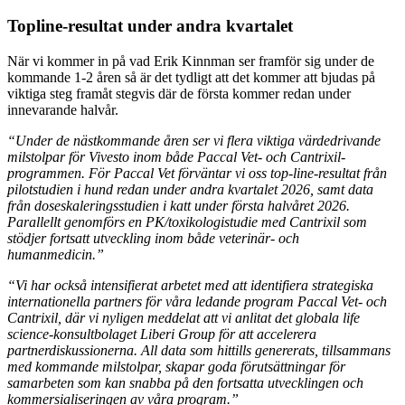
Topline-resultat under andra kvartalet
När vi kommer in på vad Erik Kinnman ser framför sig under de
kommande 1-2 åren så är det tydligt att det kommer att bjudas på
viktiga steg framåt stegvis där de första kommer redan under
innevarande halvår.
“Under de nästkommande åren ser vi flera viktiga värdedrivande
milstolpar för Vivesto inom både Paccal Vet- och Cantrixil-
programmen. För Paccal Vet förväntar vi oss top-line-resultat från
pilotstudien i hund redan under andra kvartalet 2026, samt data
från doseskaleringsstudien i katt under första halvåret 2026.
Parallellt genomförs en PK/toxikologistudie med Cantrixil som
stödjer fortsatt utveckling inom både veterinär- och
humanmedicin.”
“Vi har också intensifierat arbetet med att identifiera strategiska
internationella partners för våra ledande program Paccal Vet- och
Cantrixil, där vi nyligen meddelat att vi anlitat det globala life
science-konsultbolaget Liberi Group för att accelerera
partnerdiskussionerna. All data som hittills genererats, tillsammans
med kommande milstolpar, skapar goda förutsättningar för
samarbeten som kan snabba på den fortsatta utvecklingen och
kommersialiseringen av våra program.”