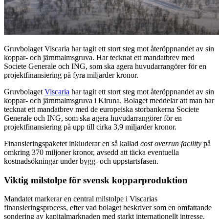
Gruvbolaget Viscaria har tagit ett stort steg mot återöppnandet av sin
koppar- och järnmalmsgruva. Har tecknat ett mandatbrev med
Societe Generale och ING, som ska agera huvudarrangörer för en
projektfinansiering på fyra miljarder kronor.
Gruvbolaget
Viscaria
har tagit ett stort steg mot återöppnandet av sin
koppar- och järnmalmsgruva i Kiruna. Bolaget meddelar att man har
tecknat ett mandatbrev med de europeiska storbankerna Societe
Generale och ING, som ska agera huvudarrangörer för en
projektfinansiering på upp till cirka 3,9 miljarder kronor.
Finansieringspaketet inkluderar en så kallad
cost overrun facility
på
omkring 370 miljoner kronor, avsedd att täcka eventuella
kostnadsökningar under bygg- och uppstartsfasen.
Viktig milstolpe för svensk kopparproduktion
Mandatet markerar en central milstolpe i Viscarias
finansieringsprocess, efter vad bolaget beskriver som en omfattande
sondering av kapitalmarknaden med starkt internationellt intresse.