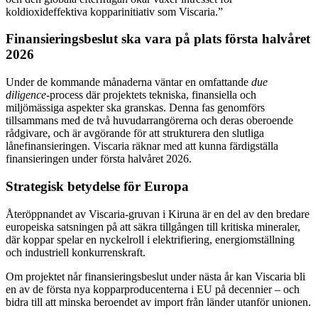
koldioxideffektiva kopparinitiativ som Viscaria.”
Finansieringsbeslut ska vara på plats första halvåret
2026
Under de kommande månaderna väntar en omfattande
due
diligence
-process där projektets tekniska, finansiella och
miljömässiga aspekter ska granskas. Denna fas genomförs
tillsammans med de två huvudarrangörerna och deras oberoende
rådgivare, och är avgörande för att strukturera den slutliga
lånefinansieringen. Viscaria räknar med att kunna färdigställa
finansieringen under första halvåret 2026.
Strategisk betydelse för Europa
Återöppnandet av Viscaria-gruvan i Kiruna är en del av den bredare
europeiska satsningen på att säkra tillgången till kritiska mineraler,
där koppar spelar en nyckelroll i elektrifiering, energiomställning
och industriell konkurrenskraft.
Om projektet når finansieringsbeslut under nästa år kan Viscaria bli
en av de första nya kopparproducenterna i EU på decennier – och
bidra till att minska beroendet av import från länder utanför unionen.