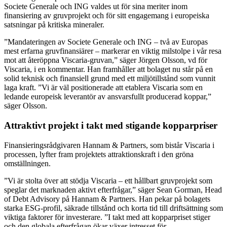
Societe Generale och ING valdes ut för sina meriter inom
finansiering av gruvprojekt och för sitt engagemang i europeiska
satsningar på kritiska mineraler.
”Mandateringen av Societe Generale och ING – två av Europas
mest erfarna gruvfinansiärer – markerar en viktig milstolpe i vår resa
mot att återöppna Viscaria-gruvan,” säger Jörgen Olsson, vd för
Viscaria, i en kommentar. Han framhåller att bolaget nu står på en
solid teknisk och finansiell grund med ett miljötillstånd som vunnit
laga kraft. ”Vi är väl positionerade att etablera Viscaria som en
ledande europeisk leverantör av ansvarsfullt producerad koppar,”
säger Olsson.
Attraktivt projekt i takt med stigande kopparpriser
Finansieringsrådgivaren Hannam & Partners, som bistår Viscaria i
processen, lyfter fram projektets attraktionskraft i den gröna
omställningen.
”Vi är stolta över att stödja Viscaria – ett hållbart gruvprojekt som
speglar det marknaden aktivt efterfrågar,” säger Sean Gorman, Head
of Debt Advisory på Hannam & Partners. Han pekar på bolagets
starka ESG-profil, säkrade tillstånd och korta tid till driftsättning som
viktiga faktorer för investerare. ”I takt med att kopparpriset stiger
och den globala efterfrågan ökar växer intresset för