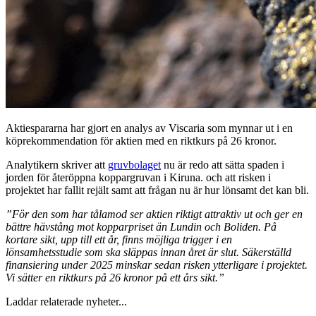
Aktiespararna har gjort en analys av Viscaria som mynnar ut i en
köprekommendation för aktien med en riktkurs på 26 kronor.
Analytikern skriver att
gruvbolaget
nu är redo att sätta spaden i
jorden för återöppna koppargruvan i Kiruna. och att risken i
projektet har fallit rejält samt att frågan nu är hur lönsamt det kan bli.
”För den som har tålamod ser aktien riktigt attraktiv ut och ger en
bättre hävstång mot kopparpriset än Lundin och Boliden. På
kortare sikt, upp till ett år, finns möjliga trigger i en
lönsamhetsstudie som ska släppas innan året är slut. Säkerställd
finansiering under 2025 minskar sedan risken ytterligare i projektet.
Vi sätter en riktkurs på 26 kronor på ett års sikt.”
Laddar relaterade nyheter...