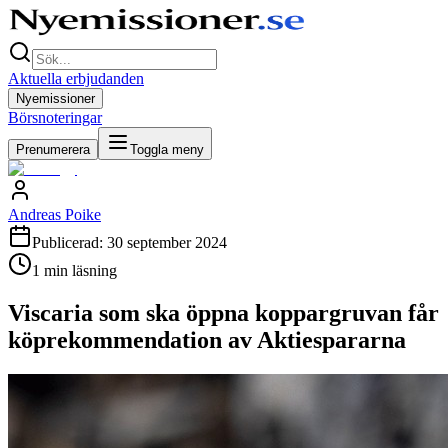
Aktuella erbjudanden
Nyemissioner
Börsnoteringar
Prenumerera
Toggla meny
Andreas Poike
Publicerad:
30 september 2024
1
min läsning
Viscaria som ska öppna koppargruvan får
köprekommendation av Aktiespararna